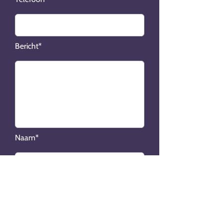
Bericht*
Naam*
Ras*