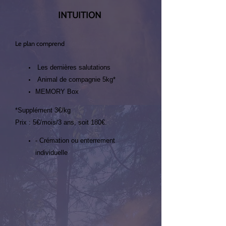
INTUITION
Le plan comprend
Les dernières salutations
Animal de compagnie 5kg*
MEMORY Box
*Supplément 3€/kg
Prix : 5€/mois/3 ans, soit 180€.
- Crémation ou enterrement
individuelle