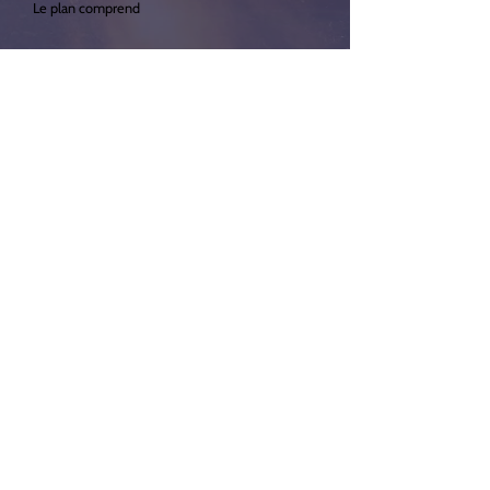
Le plan comprend
Graines de vie
Collecte dans un rayon de 10km **
Séance photo en studio à votre
convenance
Tirage photo 10x15
Photot numérique
** +0,75€/km
Prix : 8€/mois/3 ans, soit 288€.
ADORATION
Le plan comprend
Tout dans le plan EMOTION
Crémation individuelle